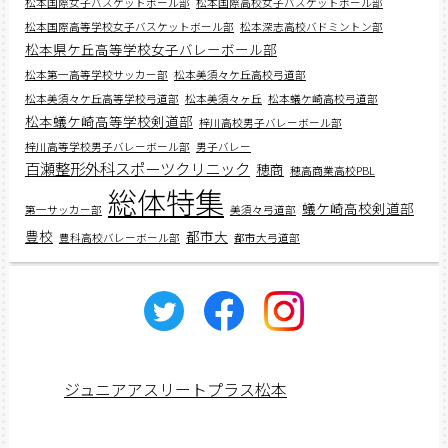
松本国際女子バスケットボール部
松本国際高校女子バスケットボール部
松本国際高等学校女子バスケットボール部
松本深志高校バドミントン部
松本県ケ丘高等学校女子バレーボール部
松本第一高等学校サッカー部
松本美須々ケ丘高校弓道部
松本美須々ケ丘高等学校弓道部
松本美須々ヶ丘
松本蟻ケ崎高校弓道部
松本蟻ケ崎高等学校剣道部
梓川高校男子バレーボール部
梓川高等学校男子バレーボール部
男子バレー
百瀬整形外科スポーツクリニック
穂商
穂高商業高校PBL
総体特集
蟻ケ崎高校剣道部
第一サッカー部
美須々弓道部
豊校
都市大
豊科高校バレーボール部
都市大弓道部
ジュニアアスリートプラス松本