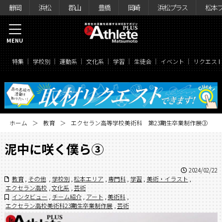
静岡
浜松
郡山
豊橋
岡崎
浜松プラス
松本
MENU
特集
学校別
運動系
文化系
学習
生徒会
イベント
リクエス
ホーム
教育
エクセラン高等学校美術科 第23期生卒業制作展③
泥中に咲く僕ら③
2024/02/22
教育
,
その他
,
学校別
,
松本エリア
,
専門科
,
学習
,
美術・イラスト
,
エクセラン高校
,
文化系
,
芸術
インタビュー
,
チーム紹介
,
アート
,
美術科
,
エクセラン高校美術科23期生卒業制作展
,
芸術