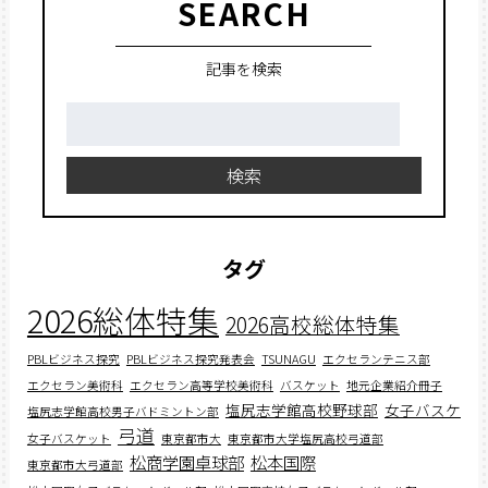
SEARCH
記事を検索
検
索:
検索
タグ
2026総体特集
2026高校総体特集
PBLビジネス探究
PBLビジネス探究発表会
TSUNAGU
エクセランテニス部
エクセラン美術科
エクセラン高等学校美術科
バスケット
地元企業紹介冊子
塩尻志学館高校野球部
女子バスケ
塩尻志学館高校男子バドミントン部
弓道
女子バスケット
東京都市大
東京都市大学塩尻高校弓道部
松商学園卓球部
松本国際
東京都市大弓道部