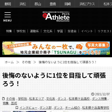
静岡
浜松
郡山
豊橋
岡崎
浜松プラス
松本
MENU
特集
学校別
運動系
文化系
学習
生徒会
イベント
リクエス
ホーム
その他
後悔のないように1位を目指して頑張ろう！
後悔のないように1位を目指して頑張
ろう！
2021/12/07
その他
,
学校別
,
松本エリア
,
文化系
,
ダンス
,
松本県ケ丘高校
,
ダンス特集
,
特集
,
芸術
インタビュー
,
ダンス部
,
ダンス
,
チーム紹介
,
松本県ケ丘高等学校