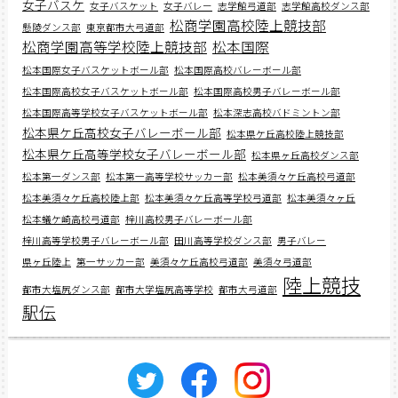
女子バスケ
女子バスケット
女子バレー
志学館弓道部
志学館高校ダンス部
松商学園高校陸上競技部
懸陵ダンス部
東京都市大弓道部
松商学園高等学校陸上競技部
松本国際
松本国際女子バスケットボール部
松本国際高校バレーボール部
松本国際高校女子バスケットボール部
松本国際高校男子バレーボール部
松本国際高等学校女子バスケットボール部
松本深志高校バドミントン部
松本県ケ丘高校女子バレーボール部
松本県ケ丘高校陸上競技部
松本県ケ丘高等学校女子バレーボール部
松本県ヶ丘高校ダンス部
松本第一ダンス部
松本第一高等学校サッカー部
松本美須々ケ丘高校弓道部
松本美須々ケ丘高校陸上部
松本美須々ケ丘高等学校弓道部
松本美須々ヶ丘
松本蟻ケ崎高校弓道部
梓川高校男子バレーボール部
梓川高等学校男子バレーボール部
田川高等学校ダンス部
男子バレー
県ヶ丘陸上
第一サッカー部
美須々ケ丘高校弓道部
美須々弓道部
陸上競技
都市大塩尻ダンス部
都市大学塩尻高等学校
都市大弓道部
駅伝