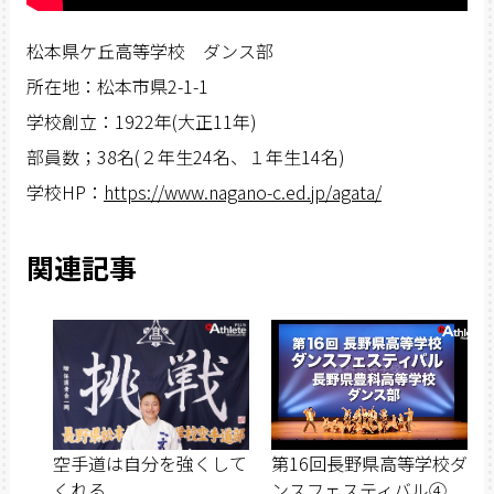
松本県ケ丘高等学校 ダンス部
所在地：松本市県2-1-1
学校創立：1922年(大正11年)
部員数；38名(２年生24名、１年生14名)
学校HP：
https://www.nagano-c.ed.jp/agata/
関連記事
空手道は自分を強くして
第16回長野県高等学校ダ
くれる
ンスフェスティバル④