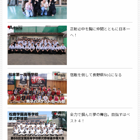
正射必中を胸に仲間とともに日本一
へ！
宿敵を倒して長野県No1になる
全力で掴んだ夢の舞台。目指すはベ
スト４！