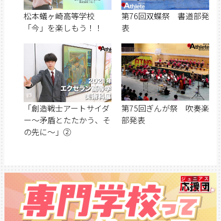
松本蟻ヶ崎高等学校
第76回双蝶祭 書道部発
「今」を楽しもう！！
表
「創造戦士アートサイダ
第75回ぎんが祭 吹奏楽
ー～矛盾とたたかう、そ
部発表
の先に～」②