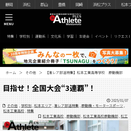
静岡
浜松
郡山
豊橋
岡崎
浜松プラス
松本
MENU
特集
学校別
運動系
文化系
学習
生徒会
イベント
リクエス
ホーム
その他
【激レア部活特集】松本工業高等学校 原動機部
目指せ！全国大会“3連覇”！
2025/01/07
その他
,
学校別
,
松本エリア
,
激レア部活特集
,
原動機・モータースポーツ
,
松本工業高校
,
特集
松本工業高校
,
原動機部
,
松本工業高校原動機部
,
松工