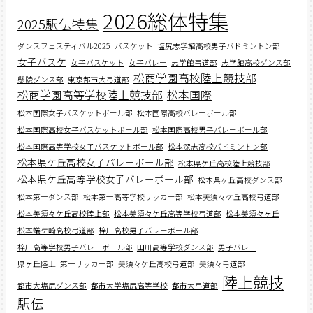
2026総体特集
2025駅伝特集
ダンスフェスティバル2025
バスケット
塩尻志学館高校男子バドミントン部
女子バスケ
女子バスケット
女子バレー
志学館弓道部
志学館高校ダンス部
松商学園高校陸上競技部
懸陵ダンス部
東京都市大弓道部
松商学園高等学校陸上競技部
松本国際
松本国際女子バスケットボール部
松本国際高校バレーボール部
松本国際高校女子バスケットボール部
松本国際高校男子バレーボール部
松本国際高等学校女子バスケットボール部
松本深志高校バドミントン部
松本県ケ丘高校女子バレーボール部
松本県ケ丘高校陸上競技部
松本県ケ丘高等学校女子バレーボール部
松本県ヶ丘高校ダンス部
松本第一ダンス部
松本第一高等学校サッカー部
松本美須々ケ丘高校弓道部
松本美須々ケ丘高校陸上部
松本美須々ケ丘高等学校弓道部
松本美須々ヶ丘
松本蟻ケ崎高校弓道部
梓川高校男子バレーボール部
梓川高等学校男子バレーボール部
田川高等学校ダンス部
男子バレー
県ヶ丘陸上
第一サッカー部
美須々ケ丘高校弓道部
美須々弓道部
陸上競技
都市大塩尻ダンス部
都市大学塩尻高等学校
都市大弓道部
駅伝