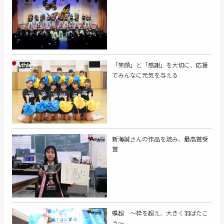
「笑顔」と「感謝」を大切に、応援
でみんなに元気を与える
新海誠さんの作品を読み、最高賞受
賞
蝶超 ～枠を超え、大きく羽ばたこ
う～