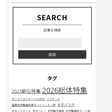
SEARCH
記事を検索
検
索:
検索
タグ
2026総体特集
2025駅伝特集
ダンスフェスティバル2025
バスケット
女子バスケ
塩尻志学館高校男子バドミントン部
女子バスケット
女子バレー
志学館弓道部
志学館高校ダンス部