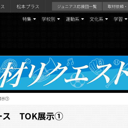
ラス
松本プラス
ジュニアス応援団一覧
取材依頼・
特集
学校別
運動系
文化系
学習
展示①
ース TOK展示①