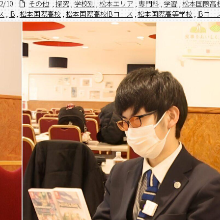
2/10
その他
,
探究
,
学校別
,
松本エリア
,
専門科
,
学習
,
松本国際高
ス
,
IB
,
松本国際高校
,
松本国際高校IBコース
,
松本国際高等学校
,
IBコー