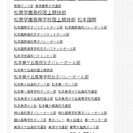
懸陵ダンス部
東京都市大弓道部
松商学園高校陸上競技部
松商学園高等学校陸上競技部
松本国際
松本国際女子バスケットボール部
松本国際高校バレーボール部
松本国際高校女子バスケットボール部
松本国際高校男子バレーボール部
松本国際高等学校女子バスケットボール部
松本深志高校バドミントン部
松本県ケ丘高校女子バレーボール部
松本県ケ丘高校陸上競技部
松本県ケ丘高等学校女子バレーボール部
松本県ヶ丘高校ダンス部
松本第一ダンス部
松本第一高等学校サッカー部
松本美須々ケ丘高校弓道部
松本美須々ケ丘高校陸上部
松本美須々ケ丘高等学校弓道部
松本美須々ヶ丘
松本蟻ケ崎高校弓道部
梓川高校男子バレーボール部
梓川高等学校男子バレーボール部
田川高等学校ダンス部
男子バレー
県ヶ丘陸上
第一サッカー部
美須々ケ丘高校弓道部
美須々弓道部
都市大塩尻ダンス部