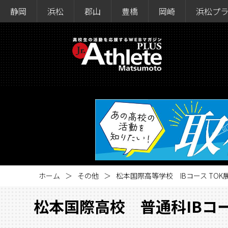
静岡
浜松
郡山
豊橋
岡崎
浜松プ
ホーム
その他
松本国際高等学校 IBコース TOK
松本国際高校 普通科IBコ