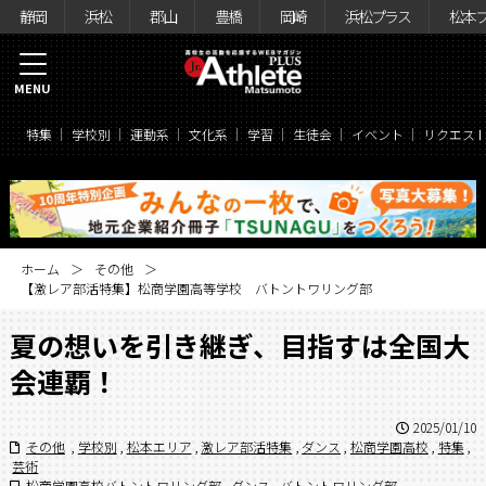
静岡
浜松
郡山
豊橋
岡崎
浜松プラス
松本
MENU
特集
学校別
運動系
文化系
学習
生徒会
イベント
リクエス
ホーム
その他
【激レア部活特集】松商学園高等学校 バトントワリング部
夏の想いを引き継ぎ、目指すは全国大
会連覇！
2025/01/10
その他
,
学校別
,
松本エリア
,
激レア部活特集
,
ダンス
,
松商学園高校
,
特集
,
芸術
松商学園高校バトントワリング部
,
ダンス
,
バトントワリング部
,