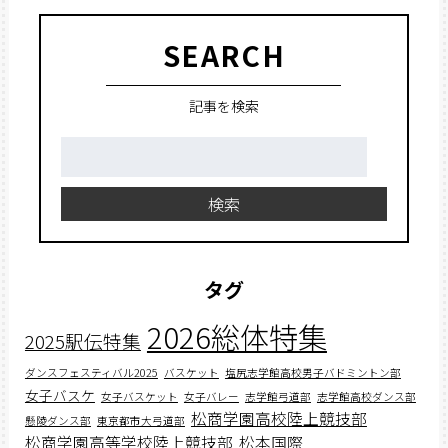
SEARCH
記事を検索
検
索:
検索
タグ
2026総体特集
2025駅伝特集
ダンスフェスティバル2025
バスケット
塩尻志学館高校男子バドミントン部
女子バスケ
女子バスケット
女子バレー
志学館弓道部
志学館高校ダンス部
松商学園高校陸上競技部
懸陵ダンス部
東京都市大弓道部
松商学園高等学校陸上競技部
松本国際