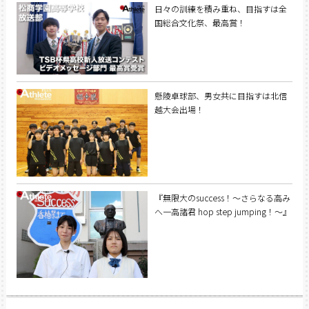
日々の訓練を積み重ね、目指すは全
国総合文化祭、最高賞！
懸陵卓球部、男女共に目指すは北信
越大会出場！
『無限大のsuccess！〜さらなる高み
へ一高諸君 hop step jumping！〜』