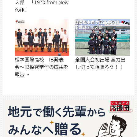
ス部 「1970 from New
York」
松本国際高校 IB発表
全国大会初出場 全力出
会〜IB探究学習の成果を
し切って頑張ろう！！
報告〜