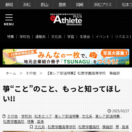
静岡
浜松
郡山
豊橋
岡崎
浜松プラス
松本
MENU
特集
学校別
運動系
文化系
学習
生徒会
イベント
リクエス
ホーム
その他
【激レア部活特集】松商学園高等学校 箏曲部
箏“こと”のこと、もっと知ってほし
い!!
2025/03/27
その他
,
学校別
,
松本エリア
,
激レア部活特集
,
文化系
,
激レア部活特集
,
松商学園高校
,
特集
,
音楽
文化系
,
松商学園高等学校
,
松商学園高校
,
箏曲部
,
琴
,
音楽