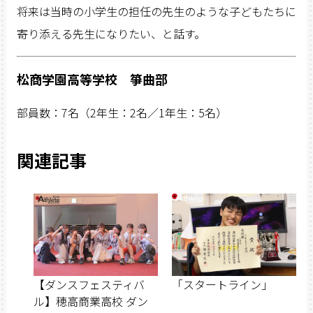
将来は当時の小学生の担任の先生のような子どもたちに
寄り添える先生になりたい、と話す。
松商学園高等学校 箏曲部
部員数：
7
名（
2
年生：
2
名／
1
年生：
5
名）
関連記事
【ダンスフェスティバ
「スタートライン」
ル】穂高商業高校 ダン