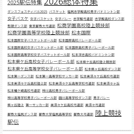
2026総体特集
2025駅伝特集
ダンスフェスティバル2025
バスケット
塩尻志学館高校男子バドミントン部
女子バスケ
女子バスケット
女子バレー
志学館弓道部
志学館高校ダンス部
松商学園高校陸上競技部
懸陵ダンス部
東京都市大弓道部
松商学園高等学校陸上競技部
松本国際
松本国際女子バスケットボール部
松本国際高校バレーボール部
松本国際高校女子バスケットボール部
松本国際高校男子バレーボール部
松本国際高等学校女子バスケットボール部
松本深志高校バドミントン部
松本県ケ丘高校女子バレーボール部
松本県ケ丘高校陸上競技部
松本県ケ丘高等学校女子バレーボール部
松本県ヶ丘高校ダンス部
松本第一ダンス部
松本第一高等学校サッカー部
松本美須々ケ丘高校弓道部
松本美須々ケ丘高校陸上部
松本美須々ケ丘高等学校弓道部
松本美須々ヶ丘
松本蟻ケ崎高校弓道部
梓川高校男子バレーボール部
梓川高等学校男子バレーボール部
田川高等学校ダンス部
男子バレー
県ヶ丘陸上
第一サッカー部
美須々ケ丘高校弓道部
美須々弓道部
陸上競技
都市大塩尻ダンス部
都市大学塩尻高等学校
都市大弓道部
駅伝