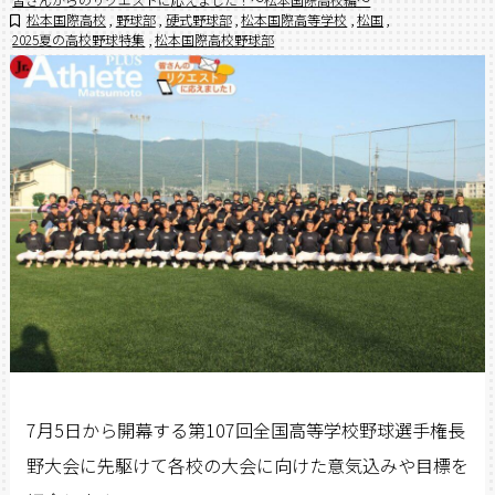
松本国際高校
,
野球部
,
硬式野球部
,
松本国際高等学校
,
松国
,
2025夏の高校野球特集
,
松本国際高校野球部
7
月
5
日から開幕する第
107
回全国高等学校野球選手権長
野大会に先駆けて各校の大会に向けた意気込みや目標を