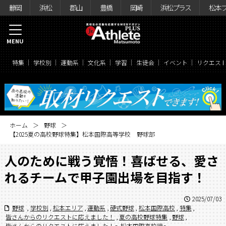
静岡
浜松
郡山
豊橋
岡崎
浜松プラス
松本
MENU
特集
学校別
運動系
文化系
学習
生徒会
イベント
リクエス
ホーム
野球
【2025夏の高校野球特集】松本国際高等学校 野球部
人のために戦う覚悟！喜ばせる、愛さ
れるチームで甲子園出場を目指す！
2025/07/03
野球
,
学校別
,
松本エリア
,
運動系
,
硬式野球
,
松本国際高校
,
特集
,
皆さんからのリクエストに応えました！
,
夏の高校野球特集
,
野球
,
皆さんからのリクエストに応えました！〜松本国際高校編〜