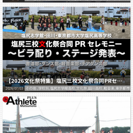
【2026文化祭特集】塩尻三校文化祭合同PRセレモニー
2026/07/03
その他 ,学校別,塩尻志学館高校,文化祭,田川高校,軽音楽,東京都市大