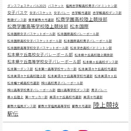
ダンスフェスティバル2025
バスケット
塩尻志学館高校男子バドミントン部
女子バスケ
女子バスケット
女子バレー
志学館弓道部
志学館高校ダンス部
松商学園高校陸上競技部
懸陵ダンス部
東京都市大弓道部
松商学園高等学校陸上競技部
松本国際
松本国際女子バスケットボール部
松本国際高校バレーボール部
松本国際高校女子バスケットボール部
松本国際高校男子バレーボール部
松本国際高等学校女子バスケットボール部
松本深志高校バドミントン部
松本県ケ丘高校女子バレーボール部
松本県ケ丘高校陸上競技部
松本県ケ丘高等学校女子バレーボール部
松本県ヶ丘高校ダンス部
松本第一ダンス部
松本第一高等学校サッカー部
松本美須々ケ丘高校弓道部
松本美須々ケ丘高校陸上部
松本美須々ケ丘高等学校弓道部
松本美須々ヶ丘
松本蟻ケ崎高校弓道部
梓川高校男子バレーボール部
梓川高等学校男子バレーボール部
田川高等学校ダンス部
男子バレー
県ヶ丘陸上
第一サッカー部
美須々ケ丘高校弓道部
美須々弓道部
陸上競技
都市大塩尻ダンス部
都市大学塩尻高等学校
都市大弓道部
駅伝