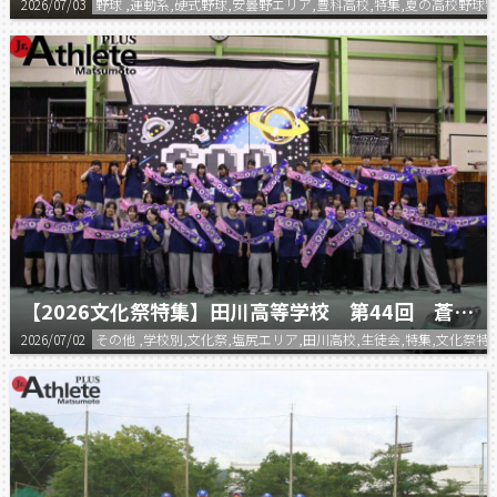
2026/07/03
野球 ,運動系,硬式野球,安曇野エリア,豊科高校,特集,夏の高校野球特
【2026文化祭特集】田川高等学校 第44回 蒼穹祭
2026/07/02
その他 ,学校別,文化祭,塩尻エリア,田川高校,生徒会,特集,文化祭特