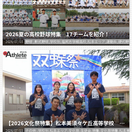
2026夏の高校野球特集 17チームを紹介！
2026/07/03
野球 ,軟式野球,学校別,塩尻志学館高校,松本エリア,運動系,硬式
【2026文化祭特集】松本美須々ケ丘高等学校 第79回 双蝶祭
2026/07/03
その他 ,学校別,松本エリア,文化祭,生徒会,特集,文化祭特集,松本