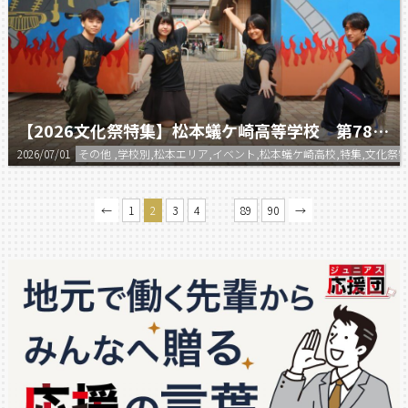
【2026文化祭特集】松本蟻ケ崎高等学校 第78回 ぎんが祭
2026/07/01
その他 ,学校別,松本エリア,イベント,松本蟻ケ崎高校,特集,文化祭
…
←
1
2
3
4
89
90
→