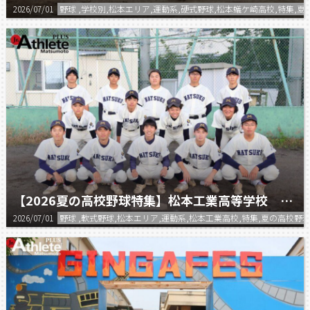
2026/07/01
野球 ,学校別,松本エリア,運動系,硬式野球,松本蟻ケ崎高校,特集,
【2026夏の高校野球特集】松本工業高等学校 軟式野球部
2026/07/01
野球 ,軟式野球,松本エリア,運動系,松本工業高校,特集,夏の高校野