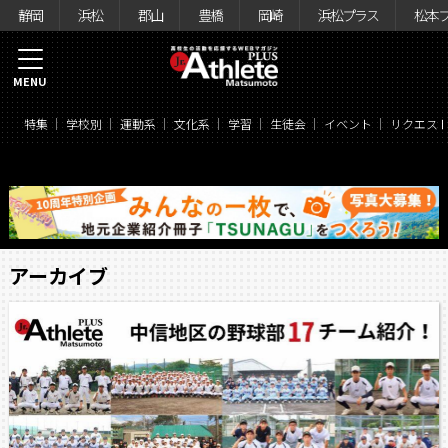
静岡
浜松
郡山
豊橋
岡崎
浜松プラス
松本
MENU
特集
学校別
運動系
文化系
学習
生徒会
イベント
リクエス
アーカイブ