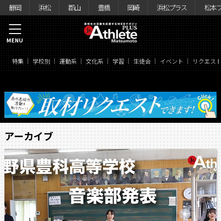
静岡
浜松
郡山
豊橋
岡崎
浜松プラス
松本
MENU
特集
学校別
運動系
文化系
学習
生徒会
イベント
リクエス
アーカイブ