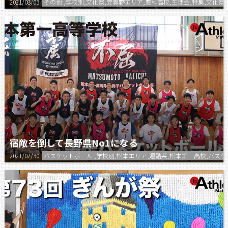
2021/08/03
その他 ,学校別,文化祭,安曇野エリア,豊科高校,生徒会,特集,文化祭
宿敵を倒して長野県No1になる
2021/07/30
バスケットボール ,学校別,松本エリア,運動系,松本第一高校,バス