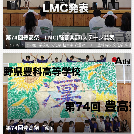
第74回豊高祭 LMC(軽音楽部)ステージ発表
2021/08/03
その他 ,学校別,文化祭,軽音楽,安曇野エリア,豊科高校,文化系,生徒
第74回豊高祭「澟」