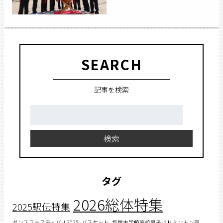
SEARCH
記事を検索
検
索:
検索
タグ
2026総体特集
2025駅伝特集
ダンスフェスティバル2025
バスケット
塩尻志学館高校男子バドミントン部