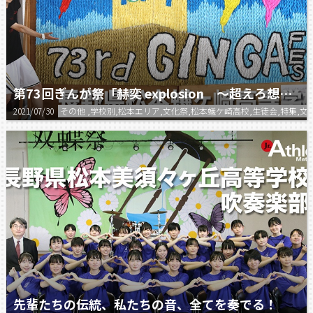
第73回ぎんが祭「赫奕 explosion ～超えろ想像、燃えろ青春～」
2021/07/30
その他 ,学校別,松本エリア,文化祭,松本蟻ケ崎高校,生徒会,特集,文
先輩たちの伝統、私たちの音、全てを奏でる！