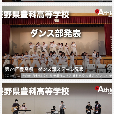
第74回豊高祭 ダンス部ステージ発表
2021/08/03
その他 ,学校別,文化祭,安曇野エリア,豊科高校,文化系,ダンス,生徒