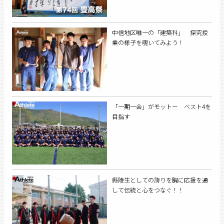
中信地区唯一の「建築科」 探究授
業の様子を覗いてみよう！
「一期一会」がモットー ベスト4を
目指す
縣陵生としての誇りを胸に応援を通
して伝統と心をつなぐ！！