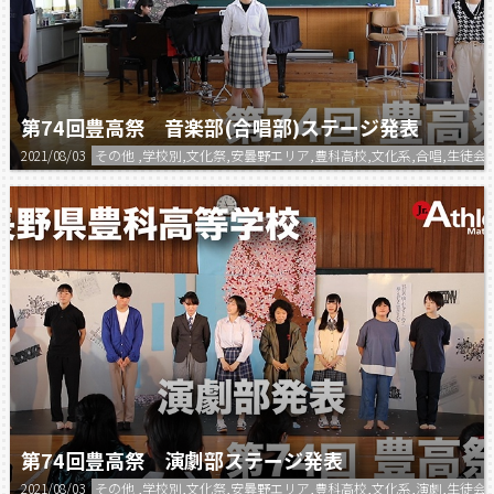
第74回豊高祭 音楽部(合唱部)ステージ発表
2021/08/03
その他 ,学校別,文化祭,安曇野エリア,豊科高校,文化系,合唱,生徒会
第74回豊高祭 演劇部ステージ発表
2021/08/03
その他 ,学校別,文化祭,安曇野エリア,豊科高校,文化系,演劇,生徒会