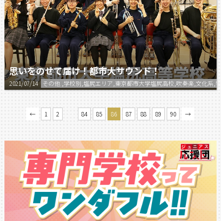
思いをのせて届け！都市大サウンド！
2021/07/14
その他 ,学校別,塩尻エリア,東京都市大学塩尻高校,吹奏楽,文化系,
…
←
1
2
84
85
86
87
88
89
90
→