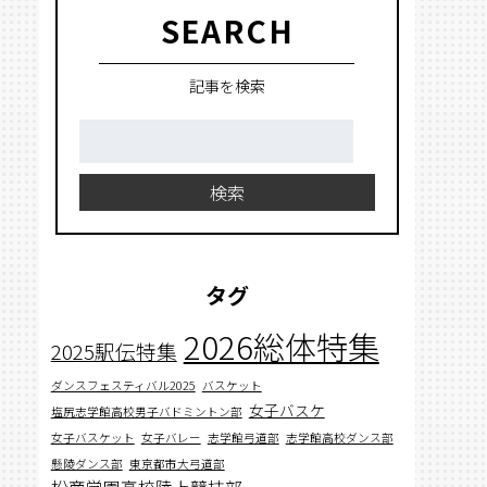
SEARCH
記事を検索
検
索:
検索
タグ
2026総体特集
2025駅伝特集
ダンスフェスティバル2025
バスケット
女子バスケ
塩尻志学館高校男子バドミントン部
女子バスケット
女子バレー
志学館弓道部
志学館高校ダンス部
懸陵ダンス部
東京都市大弓道部
松商学園高校陸上競技部