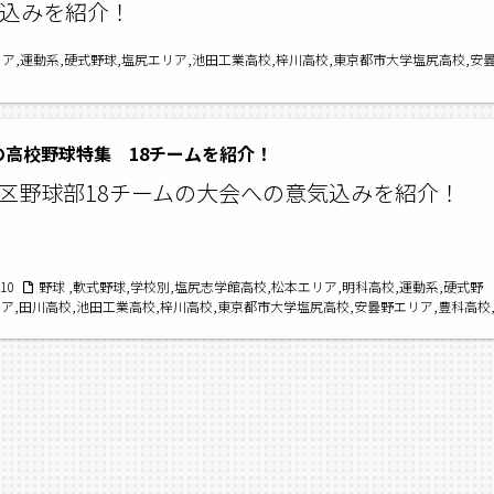
気込みを紹介！
エリア,運動系,硬式野球,塩尻エリア,池田工業高校,梓川高校,東京都市大学塩尻高校,
夏の高校野球特集 18チームを紹介！
区野球部18チームの大会への意気込みを紹介！
/10
野球 ,軟式野球,学校別,塩尻志学館高校,松本エリア,明科高校,運動系,硬式野
リア,田川高校,池田工業高校,梓川高校,東京都市大学塩尻高校,安曇野エリア,豊科高校
高校,南安曇農業高校,松商学園高校,松本工業高校,松本国際高校,特集,松本第一高校,
球特集,松本深志高校,松本美須々ケ丘高校,野球
2025夏の高校野球特集,野球部,女
部,野球,中信高校,硬式野球部,軟式野球部,中信地区