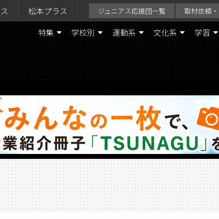
ラス
松本プラス
ジュニアス応援団一覧
取材依頼・
特集
学校別
運動系
文化系
学習