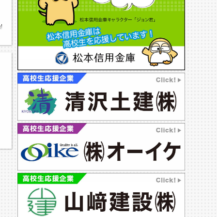
安曇野エリア,豊科高校,エクセラン高校,南安曇農業高校,松商学園高校,松本工業高校,
,