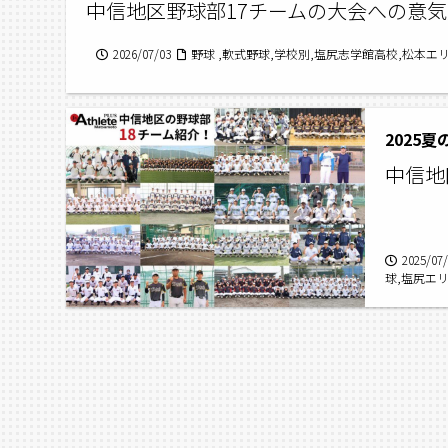
中信地区野球部17チームの大会への意
2026/07/03
野球 ,軟式野球,学校別,塩尻志学館高校,松本
2025
中信地
2025/07
球,塩尻エ
エクセラン
夏の高校野
子硬式野球