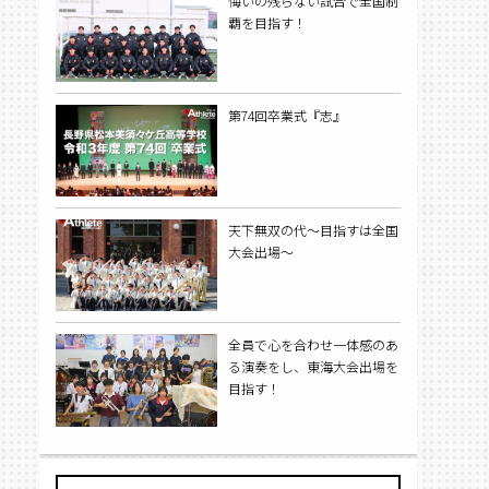
悔いの残らない試合で全国制
覇を目指す！
第74回卒業式『志』
天下無双の代〜目指すは全国
大会出場〜
全員で心を合わせ一体感のあ
る演奏をし、東海大会出場を
目指す！