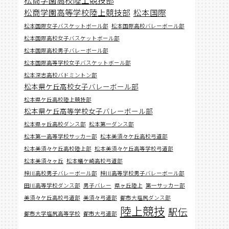
松商学園高等学校陸上競技部
松本国際
松本国際女子バスケットボール部
松本国際高校バレーボール部
松本国際高校女子バスケットボール部
松本国際高校男子バレーボール部
松本国際高等学校女子バスケットボール部
松本深志高校バドミントン部
松本県ケ丘高校女子バレーボール部
松本県ケ丘高校陸上競技部
松本県ケ丘高等学校女子バレーボール部
松本県ヶ丘高校ダンス部
松本第一ダンス部
松本第一高等学校サッカー部
松本美須々ケ丘高校弓道部
松本美須々ケ丘高校陸上部
松本美須々ケ丘高等学校弓道部
松本美須々ヶ丘
松本蟻ケ崎高校弓道部
梓川高校男子バレーボール部
梓川高等学校男子バレーボール部
田川高等学校ダンス部
男子バレー
県ヶ丘陸上
第一サッカー部
美須々ケ丘高校弓道部
美須々弓道部
都市大塩尻ダンス部
陸上競技
駅伝
都市大学塩尻高等学校
都市大弓道部