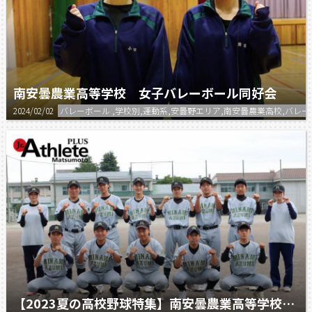
南安曇農業高等学校 女子バレーボール同好会
2024/02/02
バレーボール ,学校別,運動系,安曇野エリア,南安曇農業高校,バレ
【2023夏の高校野球特集】南安曇農業高等学校 野球部