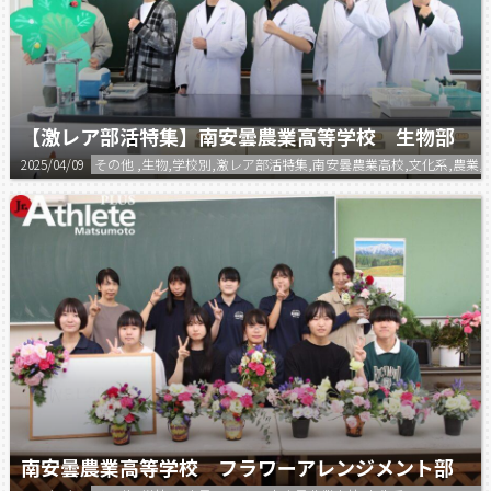
【激レア部活特集】南安曇農業高等学校 生物部
2025/04/09
その他 ,生物,学校別,激レア部活特集,南安曇農業高校,文化系,農業,
南安曇農業高等学校 フラワーアレンジメント部