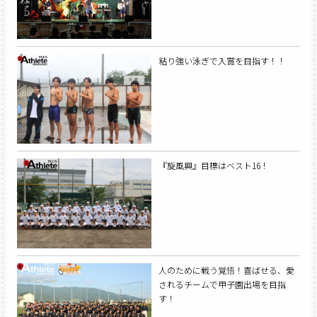
粘り強い泳ぎで入賞を目指す！！
『旋風興』目標はベスト16！
人のために戦う覚悟！喜ばせる、愛
されるチームで甲子園出場を目指
す！