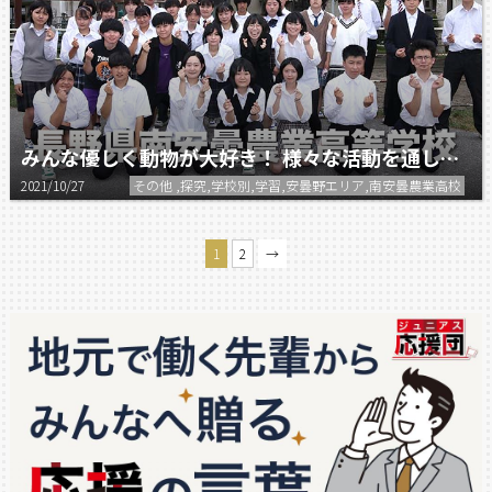
みんな優しく動物が大好き！ 様々な活動を通して地域の方々とも触れ合う。
2021/10/27
その他 ,探究,学校別,学習,安曇野エリア,南安曇農業高校
1
2
→