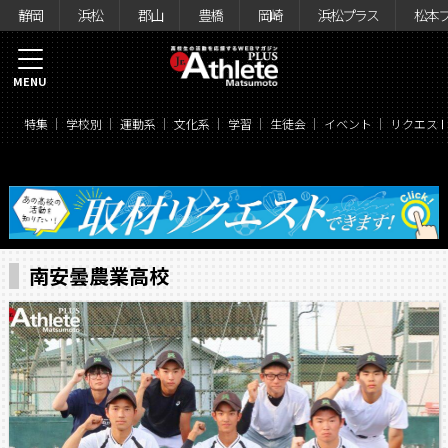
静岡
浜松
郡山
豊橋
岡崎
浜松プラス
松本
MENU
特集
学校別
運動系
文化系
学習
生徒会
イベント
リクエス
南安曇農業高校