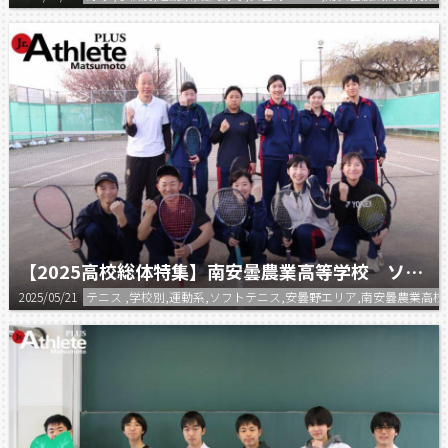
【2025高校総体特集】南安曇農業高等学校 ソフトテニス部
2025/05/21
テニス ,学校別,運動系,ソフトテニス,安曇野エリア,南安曇農業高校