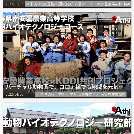
2023/07/03
野球 ,学校別,運動系,硬式野球,安曇野エリア,南安曇農業高校,特集
バーチャル動物園で、コロナ禍でも地域を元気に！
2022/04/06
その他 ,探究,学校別,学習,安曇野エリア,南安曇農業高校