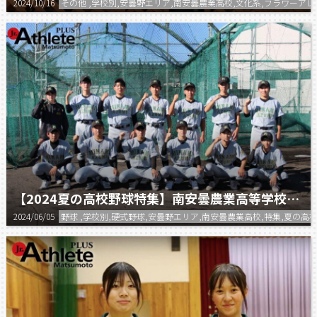
2024/10/16
その他 ,学校別,安曇野エリア,南安曇農業高校,文化系,フラワー
【2024夏の高校野球特集】南安曇農業高等学校 野球部
2024/06/05
野球 ,学校別,硬式野球,安曇野エリア,南安曇農業高校,特集,夏の高