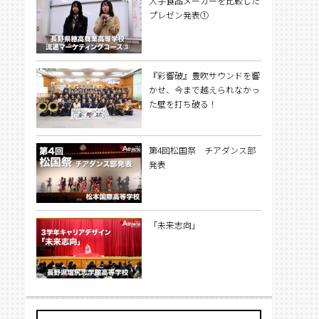
大手食品メーカーを比較した
プレゼン発表①
『彩響破』豊吹サウンドを響
かせ、今まで越えられなかっ
た壁を打ち破る！
第4回松国祭 チアダンス部
発表
「未来志向」