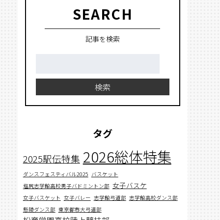
SEARCH
記事を検索
検
索:
検索
タグ
2026総体特集
2025駅伝特集
ダンスフェスティバル2025
バスケット
女子バスケ
塩尻志学館高校男子バドミントン部
女子バスケット
女子バレー
志学館弓道部
志学館高校ダンス部
懸陵ダンス部
東京都市大弓道部
松商学園高校陸上競技部