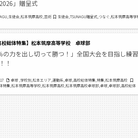
026」贈呈式
NAGU,生徒会,松本筑摩高校,芸術
生徒会,TSUNAGU贈呈式,つなぐ,松本筑摩高等
5高校総体特集】松本筑摩高等学校 卓球部
0％の力を出し切って勝つ！」全国大会を目指し練
！！
/17
卓球 ,学校別,松本エリア,運動系,卓球,高校総体特集,特集,松本筑摩高校
総体特集,松本筑摩高等学校,松本筑摩高校,松本筑摩高校卓球部,卓球,卓球部,高校総体