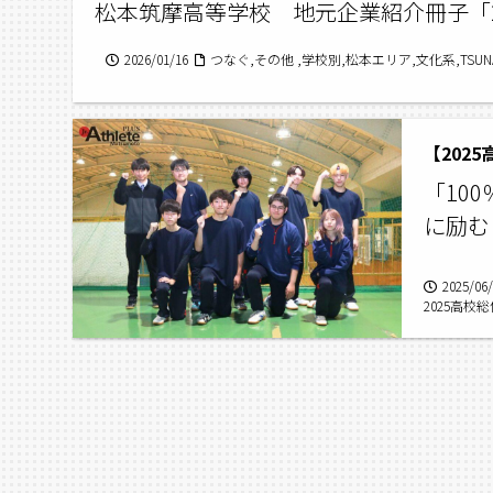
松本筑摩高等学校 地元企業紹介冊子「2
2026/01/16
つなぐ,その他 ,学校別,松本エリア,文化系,TSU
【202
「10
に励む
2025/06
2025高校
特集