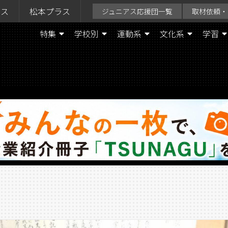
ラス
松本プラス
ジュニアス応援団一覧
取材依頼・
特集
学校別
運動系
文化系
学習