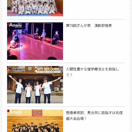
第76回ぎんが祭 演劇部発表
人間性豊かな理学療法士を目指し
て！
懸陵卓球部、男女共に目指すは北信
越大会出場！