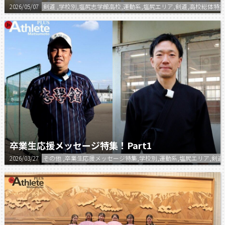
2026/05/07
剣道 ,学校別,塩尻志学館高校,運動系,塩尻エリア,剣道,高校総体特集
卒業生応援メッセージ特集！Part1
2026/03/27
その他 ,卒業生応援メッセージ特集,学校別,運動系,塩尻エリア,剣道,