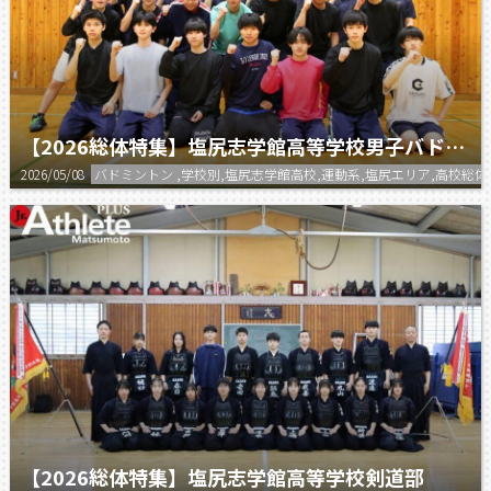
【2026総体特集】塩尻志学館高等学校男子バドミントン部
2026/05/08
バドミントン ,学校別,塩尻志学館高校,運動系,塩尻エリア,高校総体
【2026総体特集】塩尻志学館高等学校剣道部