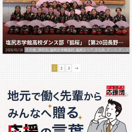
塩尻志学館高校ダンス部「狐桜」【第20回長野県高等学校ダンスフェスティバル】
2026/01/16
その他 ,学校別,塩尻志学館高校,塩尻エリア,文化系,ダンス,ダンス特
1
2
3
→