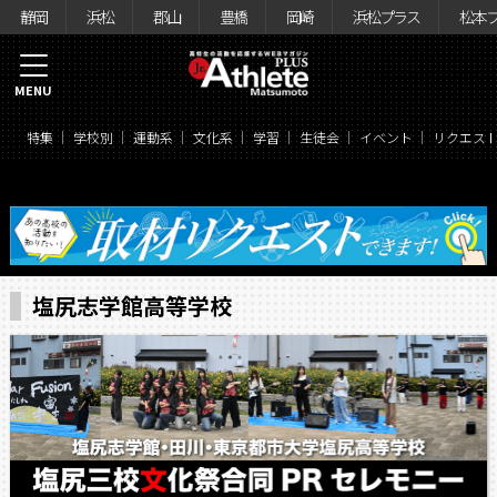
静岡
浜松
郡山
豊橋
岡崎
浜松プラス
松本
MENU
特集
学校別
運動系
文化系
学習
生徒会
イベント
リクエス
塩尻志学館高等学校