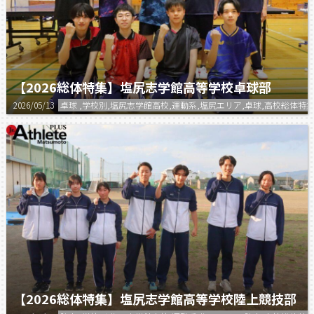
【2026総体特集】塩尻志学館高等学校卓球部
2026/05/13
卓球 ,学校別,塩尻志学館高校,運動系,塩尻エリア,卓球,高校総体特集
【2026総体特集】塩尻志学館高等学校陸上競技部