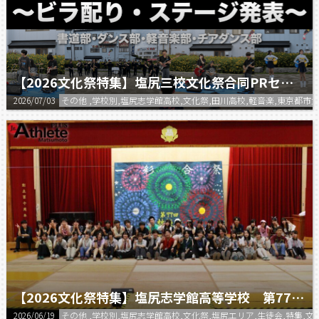
【2026文化祭特集】塩尻三校文化祭合同PRセレモニー
2026/07/03
その他 ,学校別,塩尻志学館高校,文化祭,田川高校,軽音楽,東京都市大
【2026文化祭特集】塩尻志学館高等学校 第77回 桔梗祭
2026/06/19
その他 ,学校別,塩尻志学館高校,文化祭,塩尻エリア,生徒会,特集,文