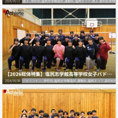
2026/05/11
陸上 ,学校別,塩尻志学館高校,運動系,塩尻エリア,陸上,高校総体特集
【2026総体特集】塩尻志学館高等学校女子バドミントン部
2026/05/08
バドミントン ,学校別,塩尻志学館高校,運動系,塩尻エリア,高校総体