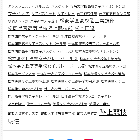
ダンスフェスティバル2025
バスケット
塩尻志学館高校男子バドミントン部
女子バスケ
女子バスケット
女子バレー
志学館弓道部
志学館高校ダンス部
松商学園高校陸上競技部
懸陵ダンス部
東京都市大弓道部
松商学園高等学校陸上競技部
松本国際
松本国際女子バスケットボール部
松本国際高校バレーボール部
松本国際高校女子バスケットボール部
松本国際高校男子バレーボール部
松本国際高等学校女子バスケットボール部
松本深志高校バドミントン部
松本県ケ丘高校女子バレーボール部
松本県ケ丘高校陸上競技部
松本県ケ丘高等学校女子バレーボール部
松本県ヶ丘高校ダンス部
松本第一ダンス部
松本第一高等学校サッカー部
松本美須々ケ丘高校弓道部
松本美須々ケ丘高校陸上部
松本美須々ケ丘高等学校弓道部
松本美須々ヶ丘
松本蟻ケ崎高校弓道部
梓川高校男子バレーボール部
梓川高等学校男子バレーボール部
田川高等学校ダンス部
男子バレー
県ヶ丘陸上
第一サッカー部
美須々ケ丘高校弓道部
美須々弓道部
陸上競技
都市大塩尻ダンス部
都市大学塩尻高等学校
都市大弓道部
駅伝