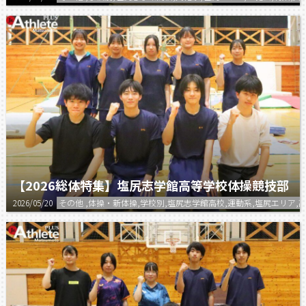
【2026総体特集】塩尻志学館高等学校体操競技部
2026/05/20
その他 ,体操・新体操,学校別,塩尻志学館高校,運動系,塩尻エリア,