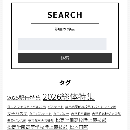
SEARCH
記事を検索
検
索:
検索
タグ
2026総体特集
2025駅伝特集
ダンスフェスティバル2025
バスケット
塩尻志学館高校男子バドミントン部
女子バスケ
女子バスケット
女子バレー
志学館弓道部
志学館高校ダンス部
松商学園高校陸上競技部
懸陵ダンス部
東京都市大弓道部
松商学園高等学校陸上競技部
松本国際