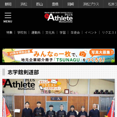
静岡
浜松
郡山
豊橋
岡崎
浜松プラス
松本
MENU
特集
学校別
運動系
文化系
学習
生徒会
イベント
リクエス
志学館剣道部