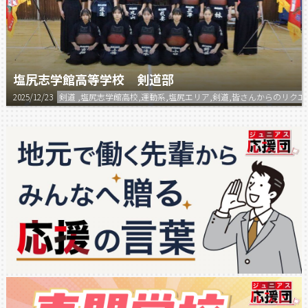
塩尻志学館高等学校 剣道部
2025/12/23
剣道 ,塩尻志学館高校,運動系,塩尻エリア,剣道,皆さんからのリ