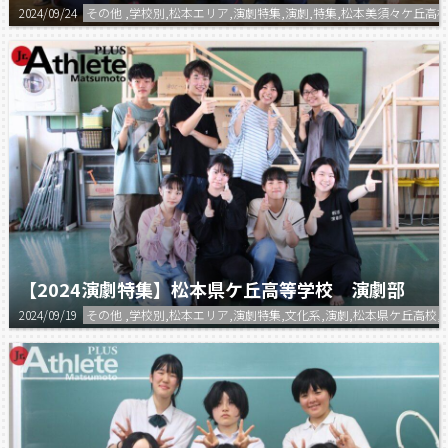
2024/09/24
その他 ,学校別,松本エリア,演劇特集,演劇,特集,松本美須々ケ丘高
【2024演劇特集】松本県ケ丘高等学校 演劇部
2024/09/19
その他 ,学校別,松本エリア,演劇特集,文化系,演劇,松本県ケ丘高校,