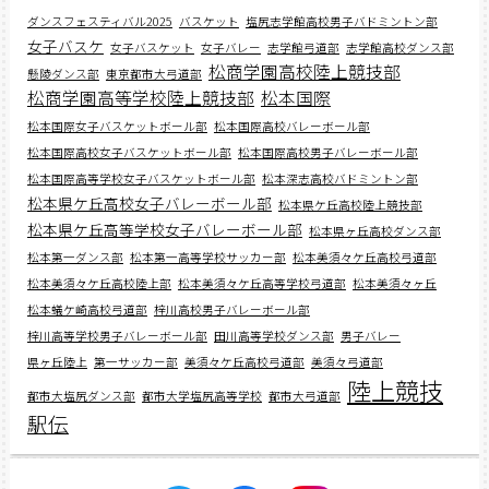
ダンスフェスティバル2025
バスケット
塩尻志学館高校男子バドミントン部
女子バスケ
女子バスケット
女子バレー
志学館弓道部
志学館高校ダンス部
松商学園高校陸上競技部
懸陵ダンス部
東京都市大弓道部
松商学園高等学校陸上競技部
松本国際
松本国際女子バスケットボール部
松本国際高校バレーボール部
松本国際高校女子バスケットボール部
松本国際高校男子バレーボール部
松本国際高等学校女子バスケットボール部
松本深志高校バドミントン部
松本県ケ丘高校女子バレーボール部
松本県ケ丘高校陸上競技部
松本県ケ丘高等学校女子バレーボール部
松本県ヶ丘高校ダンス部
松本第一ダンス部
松本第一高等学校サッカー部
松本美須々ケ丘高校弓道部
松本美須々ケ丘高校陸上部
松本美須々ケ丘高等学校弓道部
松本美須々ヶ丘
松本蟻ケ崎高校弓道部
梓川高校男子バレーボール部
梓川高等学校男子バレーボール部
田川高等学校ダンス部
男子バレー
県ヶ丘陸上
第一サッカー部
美須々ケ丘高校弓道部
美須々弓道部
陸上競技
都市大塩尻ダンス部
都市大学塩尻高等学校
都市大弓道部
駅伝