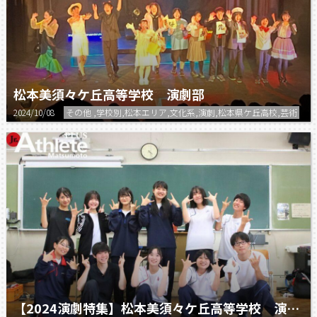
松本美須々ケ丘高等学校 演劇部
2024/10/08
その他 ,学校別,松本エリア,文化系,演劇,松本県ケ丘高校,芸術
【2024演劇特集】松本美須々ケ丘高等学校 演劇部