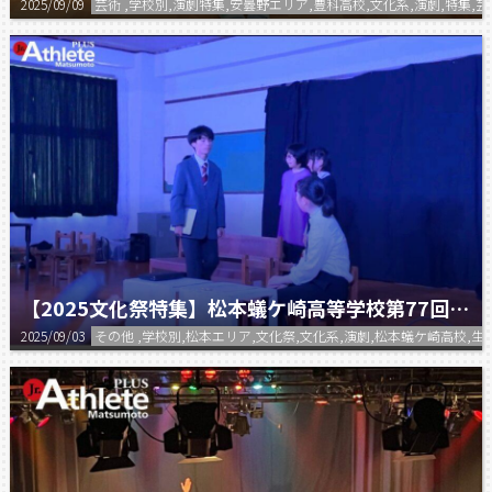
2025/09/09
芸術 ,学校別,演劇特集,安曇野エリア,豊科高校,文化系,演劇,特集,芸
【2025文化祭特集】松本蟻ケ崎高等学校第77回ぎんが祭 演劇部
2025/09/03
その他 ,学校別,松本エリア,文化祭,文化系,演劇,松本蟻ケ崎高校,生