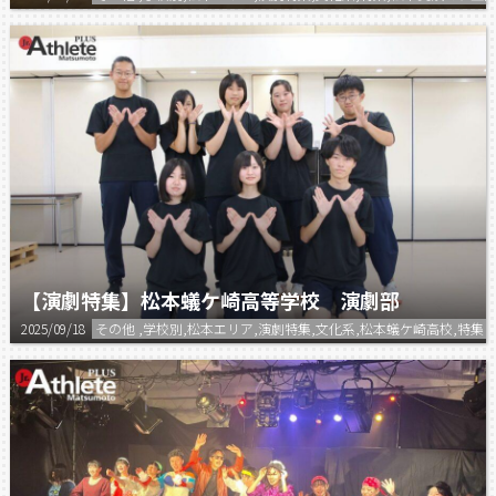
【演劇特集】松本蟻ケ崎高等学校 演劇部
2025/09/18
その他 ,学校別,松本エリア,演劇特集,文化系,松本蟻ケ崎高校,特集