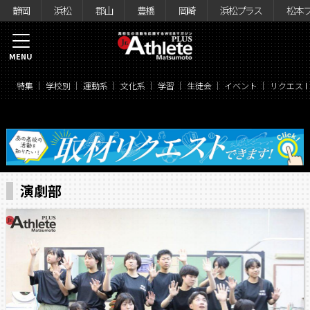
静岡
浜松
郡山
豊橋
岡崎
浜松プラス
松本
MENU
特集
学校別
運動系
文化系
学習
生徒会
イベント
リクエス
演劇部