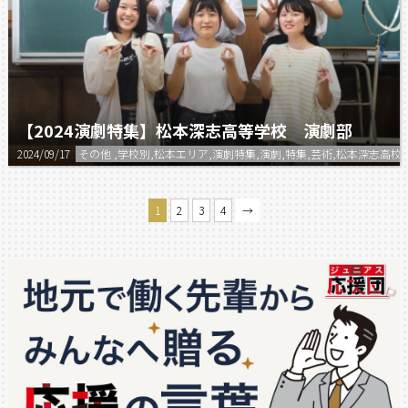
【2024演劇特集】松本深志高等学校 演劇部
2024/09/17
その他 ,学校別,松本エリア,演劇特集,演劇,特集,芸術,松本深志高校
1
2
3
4
→