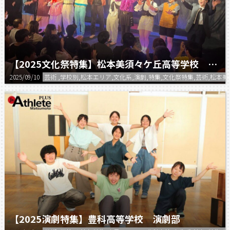
【2025文化祭特集】松本美須々ケ丘高等学校 第78回双蝶祭 演劇部
2025/09/10
芸術 ,学校別,松本エリア,文化系,演劇,特集,文化祭特集,芸術,松本
【2025演劇特集】豊科高等学校 演劇部