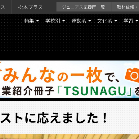
ラス
松本プラス
ジュニアス応援団一覧
取材依頼・
特集
学校別
運動系
文化系
学習
ストに応えました！