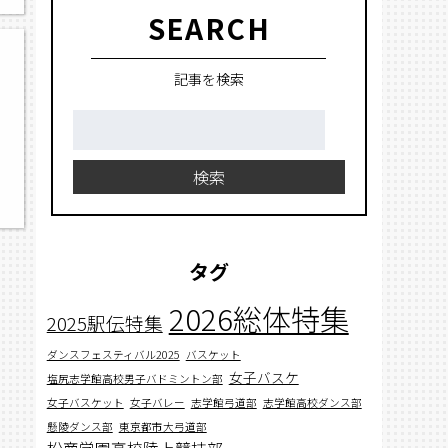
SEARCH
記事を検索
検
索:
検索
タグ
2026総体特集
2025駅伝特集
ダンスフェスティバル2025
バスケット
女子バスケ
塩尻志学館高校男子バドミントン部
女子バスケット
女子バレー
志学館弓道部
志学館高校ダンス部
懸陵ダンス部
東京都市大弓道部
松商学園高校陸上競技部