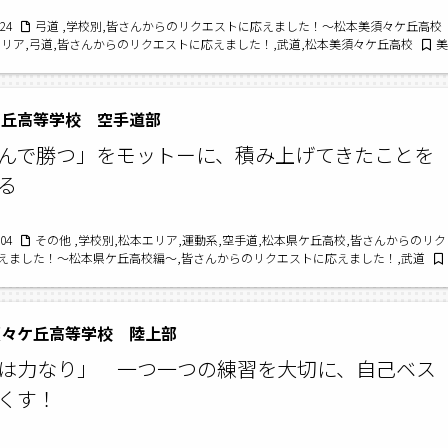
/24
弓道 ,学校別,皆さんからのリクエストに応えました！〜松本美須々ケ丘高校
エリア,弓道,皆さんからのリクエストに応えました！,武道,松本美須々ケ丘高校
美
校,弓道部,松本美須々ケ丘高校,美須々,松本美須々ケ丘高等学校,弓道,松本美須々ケ
弓道部,松本美須々ケ丘高校弓道部,美須々ケ丘高校弓道部,美須々弓道部
ケ丘高等学校 空手道部
んで勝つ」をモットーに、積み上げてきたことを
る
/04
その他 ,学校別,松本エリア,運動系,空手道,松本県ケ丘高校,皆さんからのリク
えました！〜松本県ケ丘高校編〜,皆さんからのリクエストに応えました！,武道
県ケ丘高等学校空手道部,県ケ丘高校空手道部,縣陵,県ケ丘高校,松本県ケ丘高等学校
須々ケ丘高等学校 陸上部
は力なり」 一つ一つの練習を大切に、自己ベス
くす！