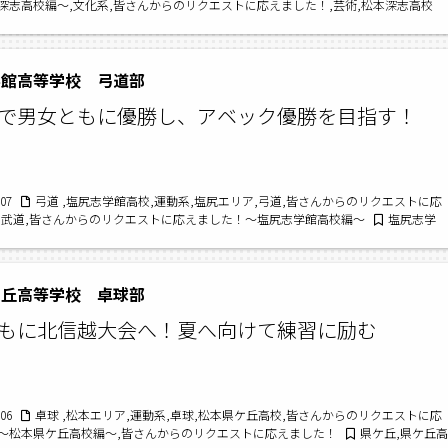
深志高校編〜,文化系,皆さんからのリクエストに応えました！,芸術,松本深志高校
r,松本深志高等学校,松本深志高校,ダブルダッチ,深志,松本深志高校ダブルダッチ部
深志高校,松本深志高校ダブルダッチ部
学館高等学校 弓道部
で男女ともに優勝し、アベック優勝を目指す！
/07
弓道 ,塩尻志学館高校,運動系,塩尻エリア,弓道,皆さんからのリクエストに応
,武道,皆さんからのリクエストに応えました！〜塩尻志学館高校編〜
塩尻志学
,塩尻志学館高等学校,志学館高校,志学館,弓道,志学館弓道,志学館弓道部,塩尻志学館
学館高等学校弓道部,弓道団体
ケ丘高等学校 卓球部
もに北信越大会へ！夏へ向けて練習に励む
/06
卓球 ,松本エリア,運動系,卓球,松本県ケ丘高校,皆さんからのリクエストに応
〜松本県ケ丘高校編〜,皆さんからのリクエストに応えました！
県ケ丘,県ケ丘高