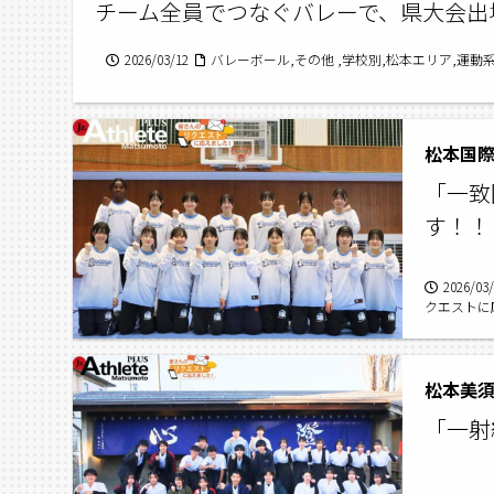
チーム全員でつなぐバレーで、県大会出
2026/03/12
バレーボール,その他 ,学校別,松本エリア,運
松本国
「一致
す！！
2026/03
クエストに
高校編〜
国際高校女
ト,女子バ
松本美
「一射