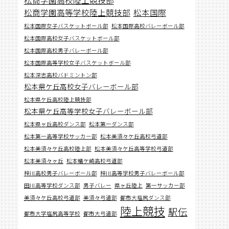
松商学園高等学校陸上競技部
松本国際
松本国際女子バスケットボール部
松本国際高校バレーボール部
松本国際高校女子バスケットボール部
松本国際高校男子バレーボール部
松本国際高等学校女子バスケットボール部
松本深志高校バドミントン部
松本県ケ丘高校女子バレーボール部
松本県ケ丘高校陸上競技部
松本県ケ丘高等学校女子バレーボール部
松本県ヶ丘高校ダンス部
松本第一ダンス部
松本第一高等学校サッカー部
松本美須々ケ丘高校弓道部
松本美須々ケ丘高校陸上部
松本美須々ケ丘高等学校弓道部
松本美須々ヶ丘
松本蟻ケ崎高校弓道部
梓川高校男子バレーボール部
梓川高等学校男子バレーボール部
田川高等学校ダンス部
男子バレー
県ヶ丘陸上
第一サッカー部
美須々ケ丘高校弓道部
美須々弓道部
都市大塩尻ダンス部
陸上競技
駅伝
都市大学塩尻高等学校
都市大弓道部