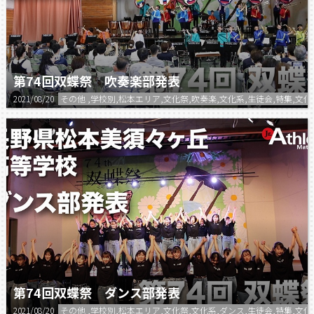
第74回双蝶祭 吹奏楽部発表
2021/08/20
その他 ,学校別,松本エリア,文化祭,吹奏楽,文化系,生徒会,特集,文
第74回双蝶祭 ダンス部発表
2021/08/20
その他 ,学校別,松本エリア,文化祭,文化系,ダンス,生徒会,特集,文