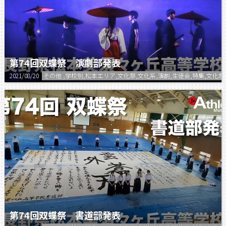
第74回双蝶祭 演劇部発表
2021/08/20
その他 ,学校別,松本エリア,文化祭,文化系,演劇,生徒会,特集,文化
第74回双蝶祭 書道部発表