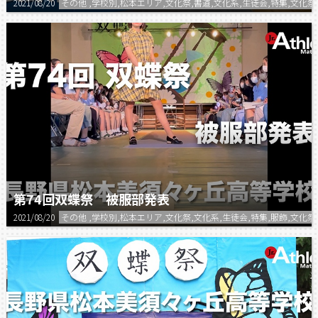
2021/08/20
その他 ,学校別,松本エリア,文化祭,書道,文化系,生徒会,特集,文
第74回双蝶祭 被服部発表
2021/08/20
その他 ,学校別,松本エリア,文化祭,文化系,生徒会,特集,服飾,文化