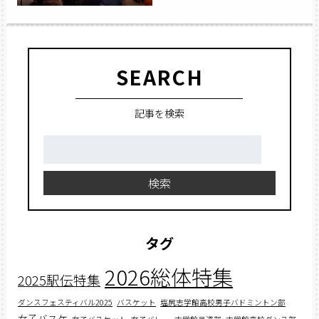
SEARCH
記事を検索
検
索:
検索
タグ
2026総体特集
2025駅伝特集
ダンスフェスティバル2025
バスケット
塩尻志学館高校男子バドミントン部
女子バスケ