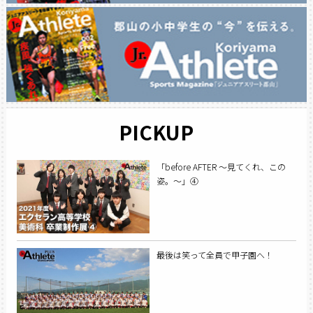
PICKUP
「before AFTER ～見てくれ、この
姿。～」④
最後は笑って全員で甲子園へ！