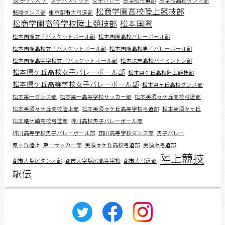
女子バスケット
女子バレー
志学館弓道部
志学館高校ダンス部
松商学園高校陸上競技部
懸陵ダンス部
東京都市大弓道部
松商学園高等学校陸上競技部
松本国際
松本国際女子バスケットボール部
松本国際高校バレーボール部
松本国際高校女子バスケットボール部
松本国際高校男子バレーボール部
松本国際高等学校女子バスケットボール部
松本深志高校バドミントン部
松本県ケ丘高校女子バレーボール部
松本県ケ丘高校陸上競技部
松本県ケ丘高等学校女子バレーボール部
松本県ヶ丘高校ダンス部
松本第一ダンス部
松本第一高等学校サッカー部
松本美須々ケ丘高校弓道部
松本美須々ケ丘高校陸上部
松本美須々ケ丘高等学校弓道部
松本美須々ヶ丘
松本蟻ケ崎高校弓道部
梓川高校男子バレーボール部
梓川高等学校男子バレーボール部
田川高等学校ダンス部
男子バレー
県ヶ丘陸上
第一サッカー部
美須々ケ丘高校弓道部
美須々弓道部
陸上競技
都市大塩尻ダンス部
都市大学塩尻高等学校
都市大弓道部
駅伝