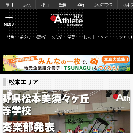
静岡
浜松
郡山
豊橋
岡崎
浜松プラス
松本
MENU
特集
学校別
運動系
文化系
学習
生徒会
イベント
リクエス
松本エリア