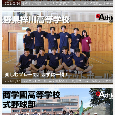
2021/08/16
その他 ,学校別,松本エリア,書道,文化系,松本蟻ケ崎高校,カルチャ
楽しむプレーで、まずは一勝！
2021/08/12
バスケットボール ,学校別,松本エリア,運動系,梓川高校,バスケッ