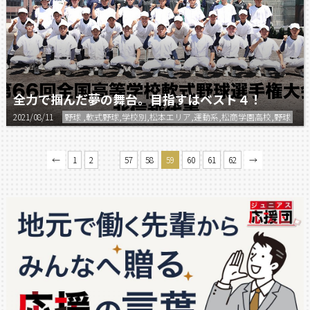
全力で掴んだ夢の舞台。目指すはベスト４！
2021/08/11
野球 ,軟式野球,学校別,松本エリア,運動系,松商学園高校,野球
…
←
1
2
57
58
59
60
61
62
→