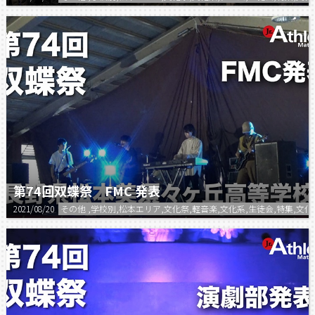
第74回双蝶祭 FMC 発表
2021/08/20
その他 ,学校別,松本エリア,文化祭,軽音楽,文化系,生徒会,特集,文