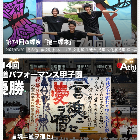
第74回双蝶祭「捲土蝶来」
2021/08/20
その他 ,学校別,松本エリア,文化祭,生徒会,特集,文化祭特集,松本
「言魂ニ愛ヲ宿セ」