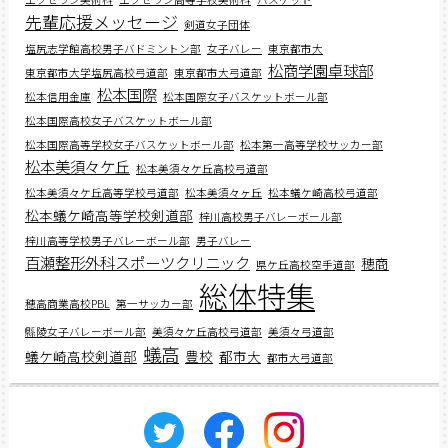
先輩応援メッセージ
剣道女子団体
塩尻志学館高校男子バドミントン部
女子バレー
東京都市大
松商学園卓球部
東京都市大学塩尻高校弓道部
東京都市大弓道部
松本国際
松本信用金庫
松本国際女子バスケットボール部
松本国際高校女子バスケットボール部
松本国際高等学校女子バスケットボール部
松本第一高等学校サッカー部
松本美須々ケ丘
松本美須々ケ丘高校弓道部
松本美須々ケ丘高等学校弓道部
松本美須々ヶ丘
松本蟻ケ崎高校弓道部
松本蟻ケ崎高等学校剣道部
梓川高校男子バレーボール部
梓川高等学校男子バレーボール部
男子バレー
百瀬整形外科スポーツクリニック
穂商
県ケ丘高校空手道部
総体特集
穂高商業高校PBL
第一サッカー部
縣陵女子バレーボール部
美須々ケ丘高校弓道部
美須々弓道部
蟻高
蟻ケ崎高校剣道部
豊校
都市大
都市大弓道部