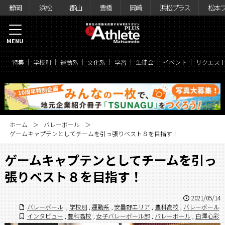
静岡
浜松
郡山
豊橋
岡崎
浜松プラス
松本
MENU
特集
学校別
運動系
文化系
学習
生徒会
イベント
リクエス
ホーム
バレーボール
ゲームキャプテンとしてチームを引っ張りベスト８を目指す！
ゲームキャプテンとしてチームを引っ
張りベスト８を目指す！
2021/05/14
バレーボール
,
学校別
,
運動系
,
安曇野エリア
,
豊科高校
,
バレーボール
インタビュー
,
豊科高校
,
女子バレーボール部
,
バレーボール
,
白澤心彩