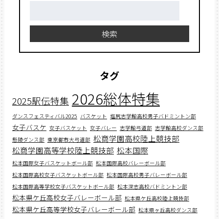
検
索:
検索
タグ
2026総体特集
2025駅伝特集
ダンスフェスティバル2025
バスケット
塩尻志学館高校男子バドミントン部
女子バスケ
女子バスケット
女子バレー
志学館弓道部
志学館高校ダンス部
松商学園高校陸上競技部
懸陵ダンス部
東京都市大弓道部
松商学園高等学校陸上競技部
松本国際
松本国際女子バスケットボール部
松本国際高校バレーボール部
松本国際高校女子バスケットボール部
松本国際高校男子バレーボール部
松本国際高等学校女子バスケットボール部
松本深志高校バドミントン部
松本県ケ丘高校女子バレーボール部
松本県ケ丘高校陸上競技部
松本県ケ丘高等学校女子バレーボール部
松本県ヶ丘高校ダンス部