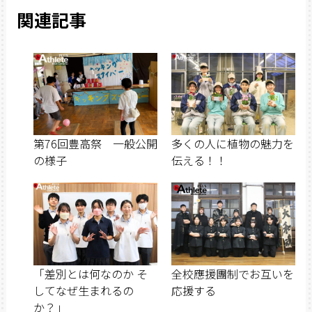
関連記事
第76回豊高祭 一般公開
多くの人に植物の魅力を
の様子
伝える！！
「差別とは何なのか そ
全校應援團制でお互いを
してなぜ生まれるの
応援する
か？」