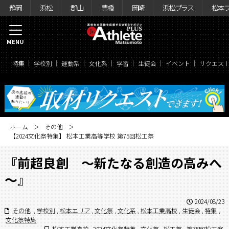
静岡
浜松
郡山
豊橋
岡崎
浜松プラス
松本
MENU
特集
学校別
運動系
文化系
学習
生徒会
イベント
リクエス
ホーム
その他
【2024文化祭特集】 松本工業高等学校 第75回松工祭
『前超良創 ～新たなる創造の高みへ
～』
2024/08/23
その他
,
学校別
,
松本エリア
,
文化祭
,
文化系
,
松本工業高校
,
生徒会
,
特集
,
文化祭特集
松本工業高校
,
2024文化祭特集
,
文化祭
,
松工祭
,
第75回松工祭