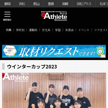
静岡
浜松
郡山
豊橋
岡崎
浜松プラス
松本
MENU
特集
学校別
運動系
文化系
学習
生徒会
イベント
リクエス
ウインターカップ2023