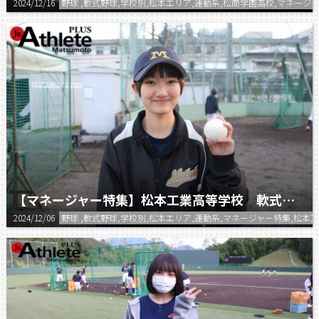
2024/12/16
野球 ,軟式野球,学校別,松本エリア,運動系,松商学園高校,マネージャ
【マネージャー特集】松本工業高等学校 軟式野球部マネージャー
2024/12/06
野球 ,軟式野球,学校別,松本エリア,運動系,マネージャー特集,松本工