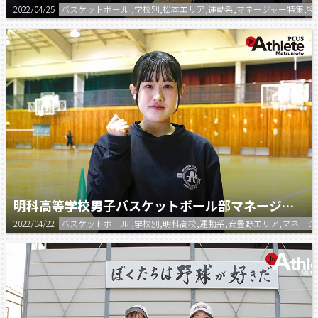
2022/04/25
バスケットボール ,学校別,松本エリア,運動系,マネージャー特集,
明科高等学校男子バスケットボール部マネージャー
2022/04/22
バスケットボール ,学校別,明科高校,運動系,安曇野エリア,マネー