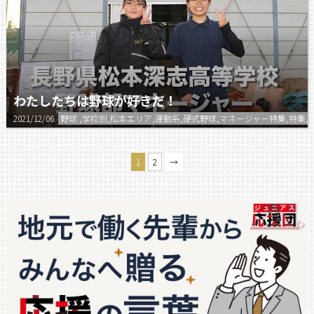
わたしたちは野球が好きだ！
2021/12/06
野球 ,学校別,松本エリア,運動系,硬式野球,マネージャー特集,特集,
1
2
→