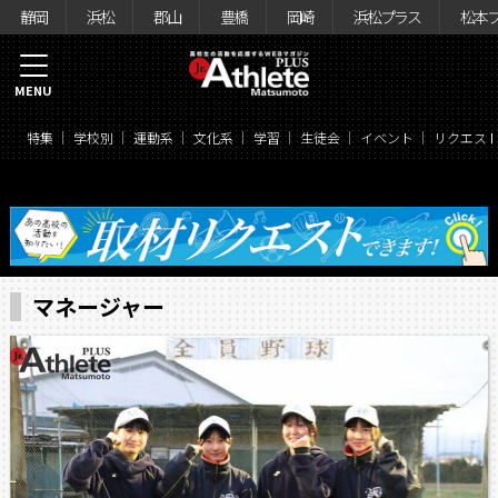
静岡
浜松
郡山
豊橋
岡崎
浜松プラス
松本
MENU
特集
学校別
運動系
文化系
学習
生徒会
イベント
リクエス
マネージャー