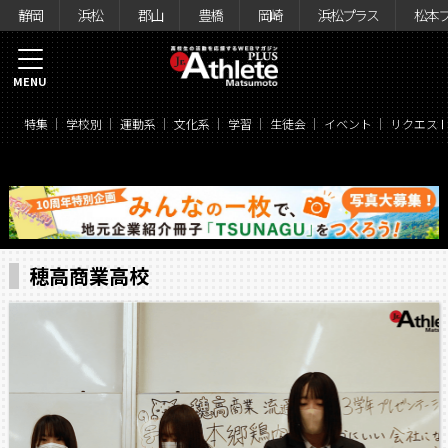
静岡
浜松
郡山
豊橋
岡崎
浜松プラス
松本
MENU
特集
学校別
運動系
文化系
学習
生徒会
イベント
リクエス
穂高商業高校