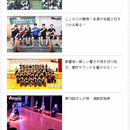
ここからが勝負！全員が全国上位を
つかみ取る！
新響地～新しい響きの地を切り拓
き、豊吹サウンドを響かせる！～
第76回ぎんが祭 演劇部発表