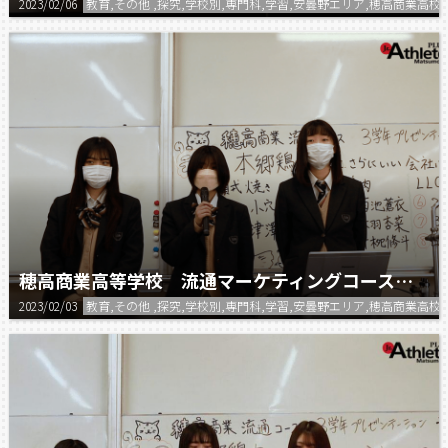
2023/02/06
教育,その他 ,探究,学校別,専門科,学習,安曇野エリア,穂高商業高校
穂高商業高等学校 流通マーケティングコース プレゼン②
2023/02/03
教育,その他 ,探究,学校別,専門科,学習,安曇野エリア,穂高商業高校