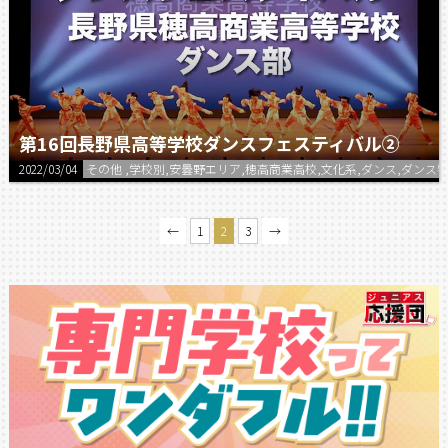
第16回長野県高等学校ダンスフェスティバル②
2022/03/04
その他 ,学校別,安曇野エリア,穂高商業高校,文化系,ダンス,ダンス特
←
1
2
3
→