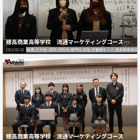
穂高商業高等学校 流通マーケティングコース プレゼン①
2023/02/02
教育,その他 ,探究,学校別,専門科,学習,安曇野エリア,穂高商業高校
穂高商業高等学校 流通マーケティングコース