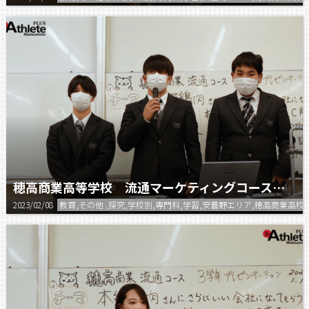
穂高商業高等学校 流通マーケティングコース プレゼン⑤
2023/02/08
教育,その他 ,探究,学校別,専門科,学習,安曇野エリア,穂高商業高校