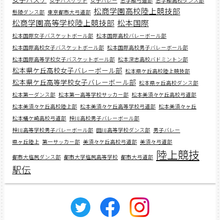
女子バスケット
女子バレー
志学館弓道部
志学館高校ダンス部
松商学園高校陸上競技部
懸陵ダンス部
東京都市大弓道部
松商学園高等学校陸上競技部
松本国際
松本国際女子バスケットボール部
松本国際高校バレーボール部
松本国際高校女子バスケットボール部
松本国際高校男子バレーボール部
松本国際高等学校女子バスケットボール部
松本深志高校バドミントン部
松本県ケ丘高校女子バレーボール部
松本県ケ丘高校陸上競技部
松本県ケ丘高等学校女子バレーボール部
松本県ヶ丘高校ダンス部
松本第一ダンス部
松本第一高等学校サッカー部
松本美須々ケ丘高校弓道部
松本美須々ケ丘高校陸上部
松本美須々ケ丘高等学校弓道部
松本美須々ヶ丘
松本蟻ケ崎高校弓道部
梓川高校男子バレーボール部
梓川高等学校男子バレーボール部
田川高等学校ダンス部
男子バレー
県ヶ丘陸上
第一サッカー部
美須々ケ丘高校弓道部
美須々弓道部
陸上競技
都市大塩尻ダンス部
都市大学塩尻高等学校
都市大弓道部
駅伝