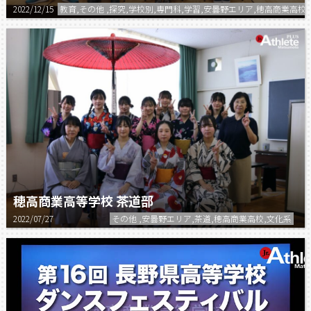
2022/12/15
教育,その他 ,探究,学校別,専門科,学習,安曇野エリア,穂高商業高校
穂高商業高等学校 茶道部
2022/07/27
その他 ,安曇野エリア,茶道,穂高商業高校,文化系